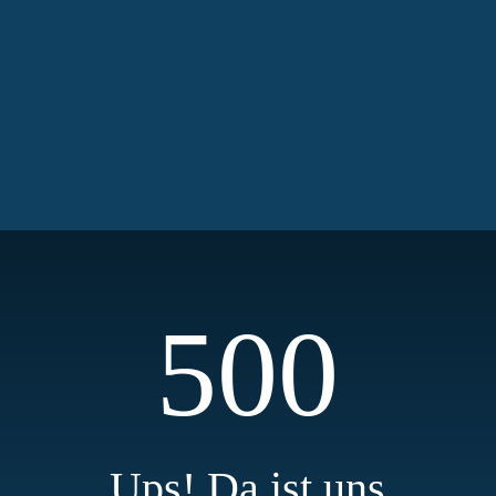
500
Ups! Da ist uns